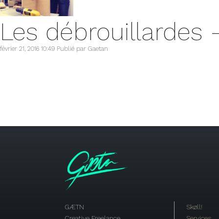
Les débrouillardes
février 21, 2016 10:49
Publié par
Gaetan
GÆTN
Skøll!
Creative Freelance
Services