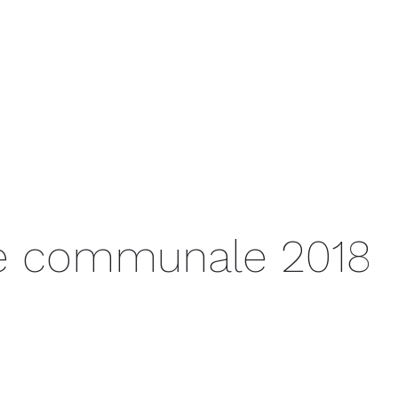
SKØLL!
SERVICES
PORTFOLIO
CONTACT
e communale 2018