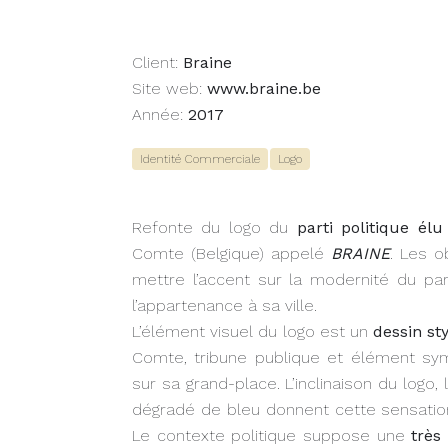
Client:
Braine
Site web:
www.braine.be
Année:
2017
Identité Commerciale
Logo
Refonte du logo du
parti politique élu
Comte (Belgique) appelé
BRAINE
. Les o
mettre l’accent sur la modernité du parti,
l’appartenance à sa ville.
L’élément visuel du logo est un
dessin sty
Comte, tribune publique et élément symb
sur sa grand-place. L’inclinaison du logo,
dégradé de bleu donnent cette sensati
Le contexte politique suppose une
très