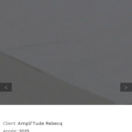
Client:
Ampli'Tude Rebecq
Année:
2015