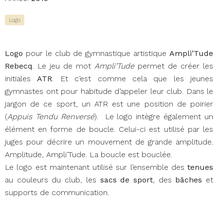
Logo
Logo
pour le club de gymnastique artistique
Ampli’Tude
Rebecq
. Le jeu de mot
Ampli’Tude
permet de créer les
initiales
ATR
. Et c’est comme cela que les jeunes
gymnastes ont pour habitude d’appeler leur club. Dans le
jargon de ce sport, un ATR est une position de poirier
(
Appuis Tendu Renversé
). Le logo intègre également un
élément en forme de boucle. Celui-ci est utilisé par les
Pour toutes demandes de projets, de renseignements,
juges pour décrire un mouvement de grande amplitude.
pour une collaboration ou simplement pour me dire Skøll !
Amplitude, Ampli’Tude. La boucle est bouclée.
Le logo est maintenant utilisé sur l’ensemble des
tenues
CONTACTEZ-MOI
au couleurs du club, les
sacs de sport
, des
bâches
et
supports de communication.
GÆTN
Creative Freelance